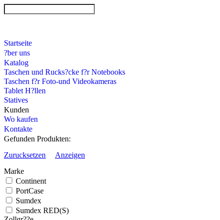
Startseite
?ber uns
Katalog
Taschen und Rucks?cke f?r Notebooks
Taschen f?r Foto-und Videokameras
Tablet H?llen
Statives
Kunden
Wo kaufen
Kontakte
Gefunden Produkten:
Zurucksetzen
Anzeigen
Marke
Continent
PortCase
Sumdex
Sumdex RED(S)
Zollgr??e