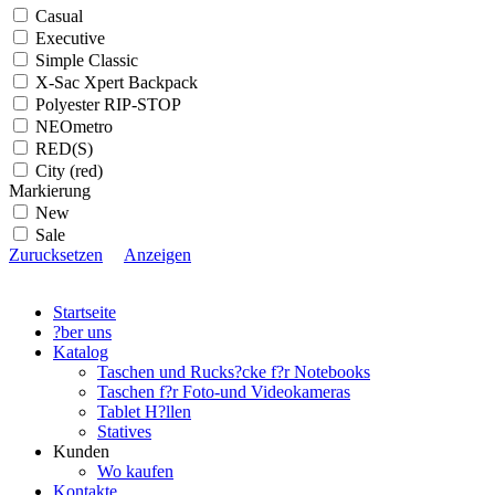
Casual
Executive
Simple Classic
X-Sac Xpert Backpack
Polyester RIP-STOP
NEOmetro
RED(S)
City (red)
Markierung
New
Sale
Zurucksetzen
Anzeigen
Startseite
?ber uns
Katalog
Taschen und Rucks?cke f?r Notebooks
Taschen f?r Foto-und Videokameras
Tablet H?llen
Statives
Kunden
Wo kaufen
Kontakte