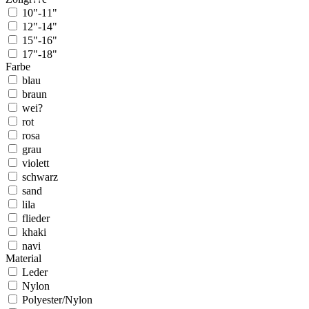
10"-11"
12"-14"
15"-16"
17"-18"
Farbe
blau
braun
wei?
rot
rosa
grau
violett
schwarz
sand
lila
flieder
khaki
navi
Material
Leder
Nylon
Polyester/Nylon