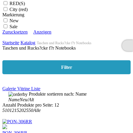
RED(S)
City (red)
Markierung
New
Sale
Zurucksetzen
Anzeigen
Startseite
Katalog
Taschen und Rucks?cke f?r Notebooks
Taschen und Rucks?cke f?r Notebooks
Filter
Galerie
Vitrine
Liste
Produkte sortieren nach:
Name
Name
Neu/Alt
Anzahl Produkte pro Seite:
12
5
10
12
15
20
25
50
Alle
PON-306RR