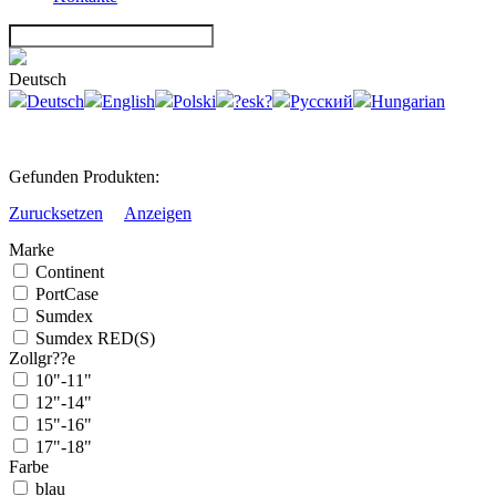
Deutsch
Deutsch
English
Polski
?esk?
Русский
Hungarian
Gefunden Produkten:
Zurucksetzen
Anzeigen
Marke
Continent
PortCase
Sumdex
Sumdex RED(S)
Zollgr??e
10"-11"
12"-14"
15"-16"
17"-18"
Farbe
blau