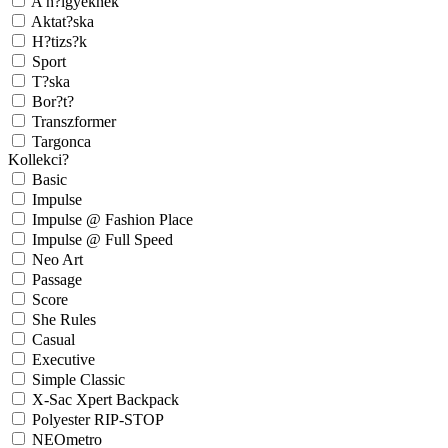
A h?lgyeknek
Aktat?ska
H?tizs?k
Sport
T?ska
Bor?t?
Transzformer
Targonca
Kollekci?
Basic
Impulse
Impulse @ Fashion Place
Impulse @ Full Speed
Neo Art
Passage
Score
She Rules
Casual
Executive
Simple Classic
X-Sac Xpert Backpack
Polyester RIP-STOP
NEOmetro