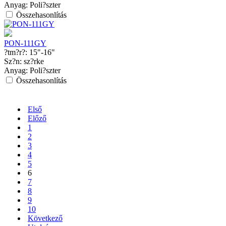
Anyag:
Poli?szter
Összehasonlítás
PON-111GY
?tm?r?:
15"-16"
Sz?n:
sz?rke
Anyag:
Poli?szter
Összehasonlítás
Első
Előző
1
2
3
4
5
6
7
8
9
10
Következő