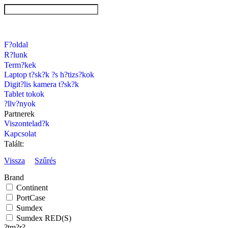
F?oldal
R?lunk
Term?kek
Laptop t?sk?k ?s h?tizs?kok
Digit?lis kamera t?sk?k
Tablet tokok
?llv?nyok
Partnerek
Viszontelad?k
Kapcsolat
Talált:
Vissza
Szűrés
Brand
Continent
PortCase
Sumdex
Sumdex RED(S)
?tm?r?