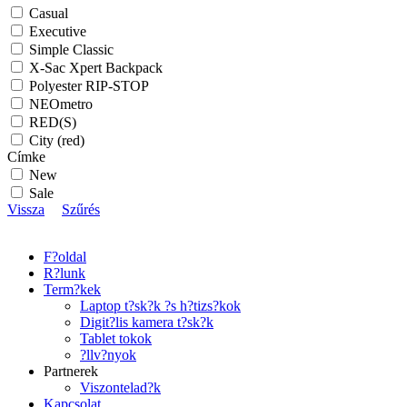
Casual
Executive
Simple Classic
X-Sac Xpert Backpack
Polyester RIP-STOP
NEOmetro
RED(S)
City (red)
Címke
New
Sale
Vissza
Szűrés
F?oldal
R?lunk
Term?kek
Laptop t?sk?k ?s h?tizs?kok
Digit?lis kamera t?sk?k
Tablet tokok
?llv?nyok
Partnerek
Viszontelad?k
Kapcsolat