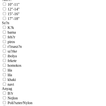
10"-11"
12"-14"
15"-16"
17"-18"
Sz?n
K?k
barna
feh?r
piros
r?zsasz?n
sz?rke
ibolya
fekete
homokos
lila
lila
khaki
navi
Anyag
B?r
Nejlon
Poli?szter/Nylon