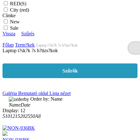
RED(S)
City (red)
Címke
New
Sale
Vissza
Szűrés
Főlap
Term?kek
Laptop t?sk?k ?s h?tizs?kok
Laptop t?sk?k ?s h?tizs?kok
Szűrők
Galéria
Bemutató oldal
Lista nézet
Order by:
Name
Name
Date
Display:
12
5
10
12
15
20
25
50
All
NON-936BK