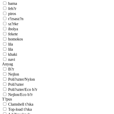
barna
feh?r
piros
r?zsasz?n
sz?rke
ibolya
fekete
homokos
lila
lila
khaki
navi
Anyag
B?r
Nejlon
Poli?szter/Nylon
Poli?szter
Poli?szter/Eco b?r
Nejlon/Eco b?r
T?pus
Clamshell t?ska
Top-load t?ska