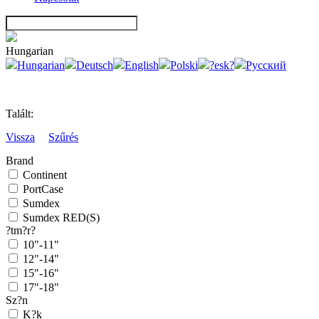
Hungarian
Hungarian
Deutsch
English
Polski
?esk?
Русский
Talált:
Vissza
Szűrés
Brand
Continent
PortCase
Sumdex
Sumdex RED(S)
?tm?r?
10"-11"
12"-14"
15"-16"
17"-18"
Sz?n
K?k