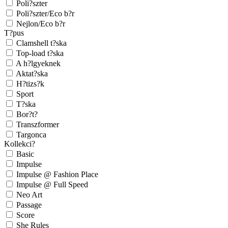
Poli?szter
Poli?szter/Eco b?r
Nejlon/Eco b?r
T?pus
Clamshell t?ska
Top-load t?ska
A h?lgyeknek
Aktat?ska
H?tizs?k
Sport
T?ska
Bor?t?
Transzformer
Targonca
Kollekci?
Basic
Impulse
Impulse @ Fashion Place
Impulse @ Full Speed
Neo Art
Passage
Score
She Rules