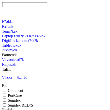
F?oldal
R?lunk
Term?kek
Laptop t?sk?k ?s h?tizs?kok
Digit?lis kamera t?sk?k
Tablet tokok
?llv?nyok
Partnerek
Viszontelad?k
Kapcsolat
Talált:
Vissza
Szűrés
Brand
Continent
PortCase
Sumdex
Sumdex RED(S)
?tm?r?