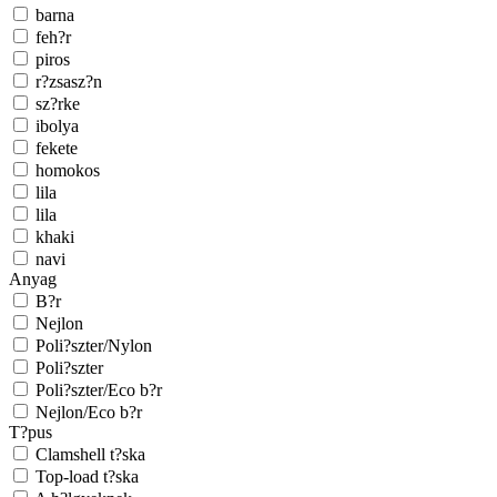
barna
feh?r
piros
r?zsasz?n
sz?rke
ibolya
fekete
homokos
lila
lila
khaki
navi
Anyag
B?r
Nejlon
Poli?szter/Nylon
Poli?szter
Poli?szter/Eco b?r
Nejlon/Eco b?r
T?pus
Clamshell t?ska
Top-load t?ska