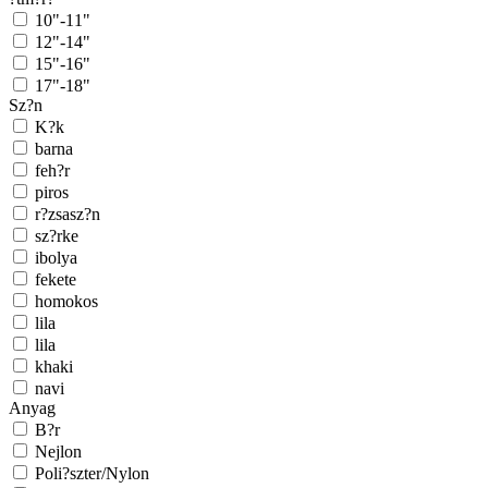
10"-11"
12"-14"
15"-16"
17"-18"
Sz?n
K?k
barna
feh?r
piros
r?zsasz?n
sz?rke
ibolya
fekete
homokos
lila
lila
khaki
navi
Anyag
B?r
Nejlon
Poli?szter/Nylon