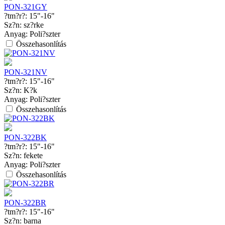
PON-321GY
?tm?r?:
15"-16"
Sz?n:
sz?rke
Anyag:
Poli?szter
Összehasonlítás
PON-321NV
?tm?r?:
15"-16"
Sz?n:
K?k
Anyag:
Poli?szter
Összehasonlítás
PON-322BK
?tm?r?:
15"-16"
Sz?n:
fekete
Anyag:
Poli?szter
Összehasonlítás
PON-322BR
?tm?r?:
15"-16"
Sz?n:
barna