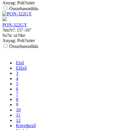
Anyag:
Poli?szter
Összehasonlítás
PON-322GY
?tm?r?:
15"-16"
Sz?n:
sz?rke
Anyag:
Poli?szter
Összehasonlítás
Első
Előző
3
4
5
6
7
8
9
10
11
12
Következő