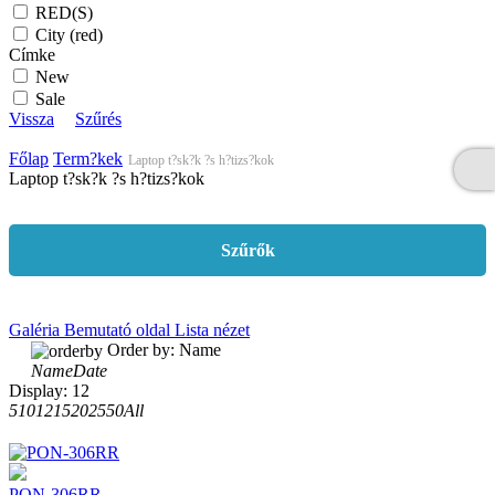
RED(S)
City (red)
Címke
New
Sale
Vissza
Szűrés
Főlap
Term?kek
Laptop t?sk?k ?s h?tizs?kok
Laptop t?sk?k ?s h?tizs?kok
Szűrők
Galéria
Bemutató oldal
Lista nézet
Order by:
Name
Name
Date
Display:
12
5
10
12
15
20
25
50
All
PON-306RR