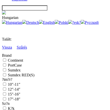
Hungarian
Hungarian
Deutsch
English
Polski
?esk?
Русский
Talált:
Vissza
Szűrés
Brand
Continent
PortCase
Sumdex
Sumdex RED(S)
?tm?r?
10"-11"
12"-14"
15"-16"
17"-18"
Sz?n
K?k