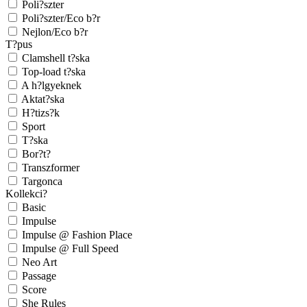
Poli?szter
Poli?szter/Eco b?r
Nejlon/Eco b?r
T?pus
Clamshell t?ska
Top-load t?ska
A h?lgyeknek
Aktat?ska
H?tizs?k
Sport
T?ska
Bor?t?
Transzformer
Targonca
Kollekci?
Basic
Impulse
Impulse @ Fashion Place
Impulse @ Full Speed
Neo Art
Passage
Score
She Rules