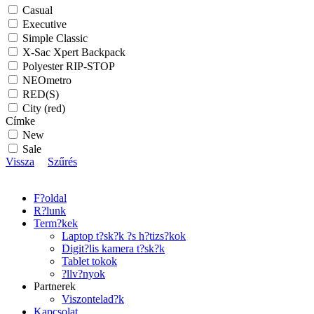
Casual
Executive
Simple Classic
X-Sac Xpert Backpack
Polyester RIP-STOP
NEOmetro
RED(S)
City (red)
Címke
New
Sale
Vissza
Szűrés
F?oldal
R?lunk
Term?kek
Laptop t?sk?k ?s h?tizs?kok
Digit?lis kamera t?sk?k
Tablet tokok
?llv?nyok
Partnerek
Viszontelad?k
Kapcsolat