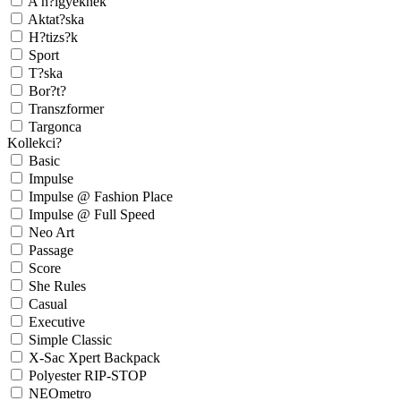
A h?lgyeknek
Aktat?ska
H?tizs?k
Sport
T?ska
Bor?t?
Transzformer
Targonca
Kollekci?
Basic
Impulse
Impulse @ Fashion Place
Impulse @ Full Speed
Neo Art
Passage
Score
She Rules
Casual
Executive
Simple Classic
X-Sac Xpert Backpack
Polyester RIP-STOP
NEOmetro