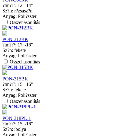
?tm?r?:
12"-14"
Sz?n:
r?zsasz?n
Anyag:
Poli?szter
Összehasonlítás
PON-312BK
?tm?r?:
17"-18"
Sz?n:
fekete
Anyag:
Poli?szter
Összehasonlítás
PON-315BK
?tm?r?:
15"-16"
Sz?n:
fekete
Anyag:
Poli?szter
Összehasonlítás
PON-318PL-1
?tm?r?:
15"-16"
Sz?n:
ibolya
Anyag:
Poli?szter