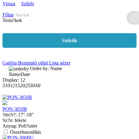
Vissza
Szűrés
Főlap
Term?kek
Term?kek
Szűrők
Galéria
Bemutató oldal
Lista nézet
Order by:
Name
Name
Date
Display:
12
5
10
12
15
20
25
50
All
PON-303JB
?tm?r?:
17"-18"
Sz?n:
fekete
Anyag:
Poli?szter
Összehasonlítás