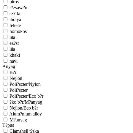
piros
r?zsasz?n
sz?rke
ibolya
fekete
homokos
lila
ez?st
lila
khaki
navi
Anyag
B?r
Nejlon
Poli?szter/Nylon
Poli?szter
Poli?szter/Eco b?r
?ko b?r/M?anyag
Nejlon/Eco b?r
Alum?nium alloy
M?anyag
T?pus
Clamshell t?ska