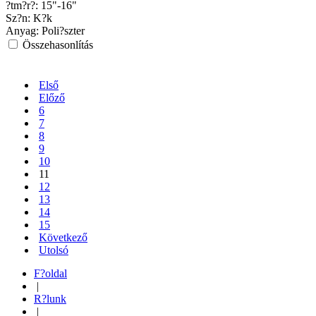
?tm?r?:
15"-16"
Sz?n:
K?k
Anyag:
Poli?szter
Összehasonlítás
Első
Előző
6
7
8
9
10
11
12
13
14
15
Következő
Utolsó
F?oldal
|
R?lunk
|