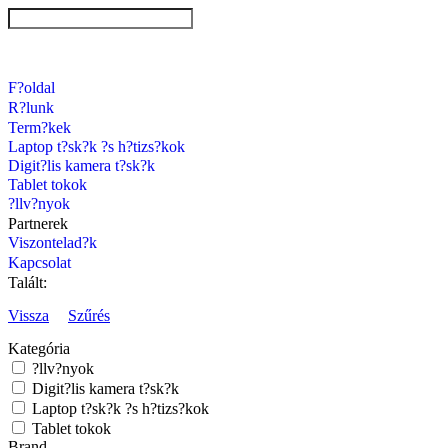
F?oldal
R?lunk
Term?kek
Laptop t?sk?k ?s h?tizs?kok
Digit?lis kamera t?sk?k
Tablet tokok
?llv?nyok
Partnerek
Viszontelad?k
Kapcsolat
Talált:
Vissza
Szűrés
Kategória
?llv?nyok
Digit?lis kamera t?sk?k
Laptop t?sk?k ?s h?tizs?kok
Tablet tokok
Brand