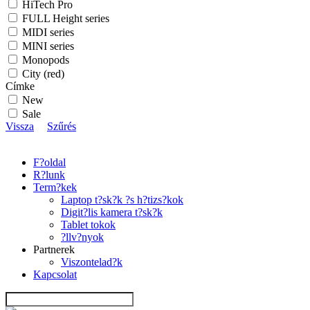
HiTech Pro
FULL Height series
MIDI series
MINI series
Monopods
City (red)
Címke
New
Sale
Vissza
Szűrés
F?oldal
R?lunk
Term?kek
Laptop t?sk?k ?s h?tizs?kok
Digit?lis kamera t?sk?k
Tablet tokok
?llv?nyok
Partnerek
Viszontelad?k
Kapcsolat