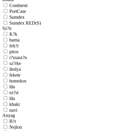
Continent
PortCase
Sumdex
Sumdex RED(S)
Sz?n
K?k
barna
feh?r
piros
r?zsasz?n
sz?rke
ibolya
fekete
homokos
lila
ez?st
lila
khaki
navi
Anyag
B?r
Nejlon