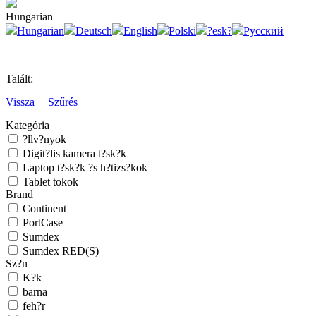
Hungarian
Hungarian
Deutsch
English
Polski
?esk?
Русский
Talált:
Vissza
Szűrés
Kategória
?llv?nyok
Digit?lis kamera t?sk?k
Laptop t?sk?k ?s h?tizs?kok
Tablet tokok
Brand
Continent
PortCase
Sumdex
Sumdex RED(S)
Sz?n
K?k
barna
feh?r