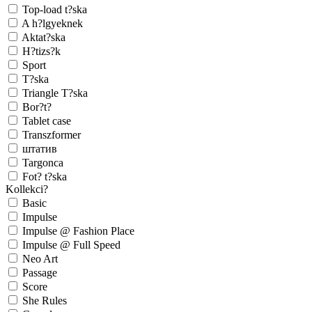
Top-load t?ska
A h?lgyeknek
Aktat?ska
H?tizs?k
Sport
T?ska
Triangle T?ska
Bor?t?
Tablet case
Transzformer
штатив
Targonca
Fot? t?ska
Kollekci?
Basic
Impulse
Impulse @ Fashion Place
Impulse @ Full Speed
Neo Art
Passage
Score
She Rules