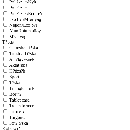
Poli?szter/Nylon
Poli?szter
Poli?szter/Eco b?r
?ko b?r/M?anyag
Nejlon/Eco b?r
Alum?nium alloy
M?anyag
T?pus
Clamshell t?ska
Top-load t?ska
A h?lgyeknek
Aktat?ska
H?tizs?k
Sport
T?ska
Triangle T?ska
Bor?t?
Tablet case
Transzformer
штатив
Targonca
Fot? t?ska
Kollekci?