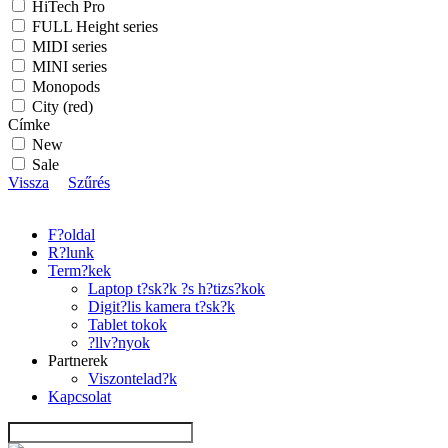
HiTech Pro
FULL Height series
MIDI series
MINI series
Monopods
City (red)
Címke
New
Sale
Vissza
Szűrés
F?oldal
R?lunk
Term?kek
Laptop t?sk?k ?s h?tizs?kok
Digit?lis kamera t?sk?k
Tablet tokok
?llv?nyok
Partnerek
Viszontelad?k
Kapcsolat