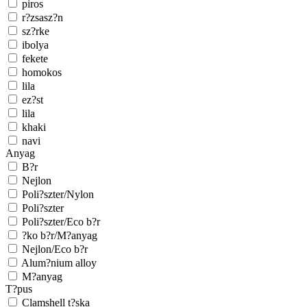
piros
r?zsasz?n
sz?rke
ibolya
fekete
homokos
lila
ez?st
lila
khaki
navi
Anyag
B?r
Nejlon
Poli?szter/Nylon
Poli?szter
Poli?szter/Eco b?r
?ko b?r/M?anyag
Nejlon/Eco b?r
Alum?nium alloy
M?anyag
T?pus
Clamshell t?ska