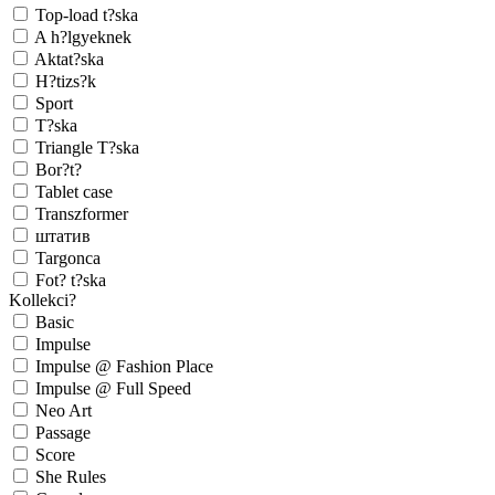
Top-load t?ska
A h?lgyeknek
Aktat?ska
H?tizs?k
Sport
T?ska
Triangle T?ska
Bor?t?
Tablet case
Transzformer
штатив
Targonca
Fot? t?ska
Kollekci?
Basic
Impulse
Impulse @ Fashion Place
Impulse @ Full Speed
Neo Art
Passage
Score
She Rules