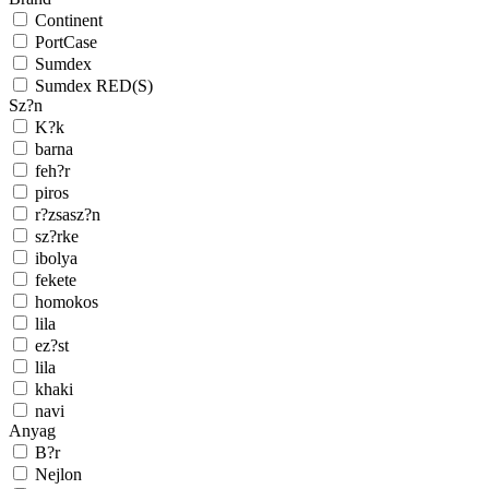
Continent
PortCase
Sumdex
Sumdex RED(S)
Sz?n
K?k
barna
feh?r
piros
r?zsasz?n
sz?rke
ibolya
fekete
homokos
lila
ez?st
lila
khaki
navi
Anyag
B?r
Nejlon