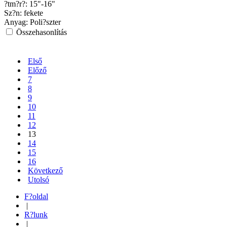
?tm?r?:
15"-16"
Sz?n:
fekete
Anyag:
Poli?szter
Összehasonlítás
Első
Előző
7
8
9
10
11
12
13
14
15
16
Következő
Utolsó
F?oldal
|
R?lunk
|