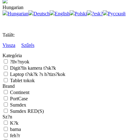
Hungarian
Hungarian
Deutsch
English
Polski
?esk?
Русский
Talált:
Vissza
Szűrés
Kategória
?llv?nyok
Digit?lis kamera t?sk?k
Laptop t?sk?k ?s h?tizs?kok
Tablet tokok
Brand
Continent
PortCase
Sumdex
Sumdex RED(S)
Sz?n
K?k
barna
feh?r