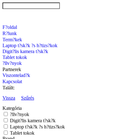
F?oldal
R?lunk
Term?kek
Laptop t?sk?k ?s h?tizs?kok
Digit?lis kamera t?sk?k
Tablet tokok
?llv?nyok
Partnerek
Viszontelad?k
Kapcsolat
Talált:
Vissza
Szűrés
Kategória
?llv?nyok
Digit?lis kamera t?sk?k
Laptop t?sk?k ?s h?tizs?kok
Tablet tokok
Brand