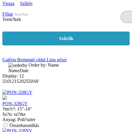
Vissza
Szűrés
Főlap
Term?kek
Term?kek
Szűrők
Galéria
Bemutató oldal
Lista nézet
Order by:
Name
Name
Date
Display:
12
5
10
12
15
20
25
50
All
PON-328GY
?tm?r?:
15"-16"
Sz?n:
sz?rke
Anyag:
Poli?szter
Összehasonlítás