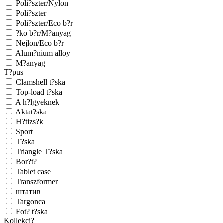
Poli?szter/Nylon
Poli?szter
Poli?szter/Eco b?r
?ko b?r/M?anyag
Nejlon/Eco b?r
Alum?nium alloy
M?anyag
T?pus
Clamshell t?ska
Top-load t?ska
A h?lgyeknek
Aktat?ska
H?tizs?k
Sport
T?ska
Triangle T?ska
Bor?t?
Tablet case
Transzformer
штатив
Targonca
Fot? t?ska
Kollekci?