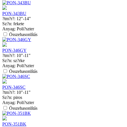
PON-343BU
?tm?r?:
12"-14"
Sz?n:
fekete
Anyag:
Poli?szter
Összehasonlítás
PON-346GY
?tm?r?:
10"-11"
Sz?n:
sz?rke
Anyag:
Poli?szter
Összehasonlítás
PON-346SC
?tm?r?:
10"-11"
Sz?n:
piros
Anyag:
Poli?szter
Összehasonlítás
PON-351BK