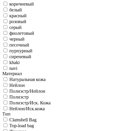
коричневый
белый
красный
розовый
серый
фиолетовый
черный
песочный
пурпурный
сиреневый
khaki
navi
Материал
Натуральная кожа
Нейлон
Полиэстр/Нейлон
Полиэстр
Полиэстр/Иск. Кожа
Нейлон/Иск.кожа
Тип
Clamshell Bag
Top-load bag