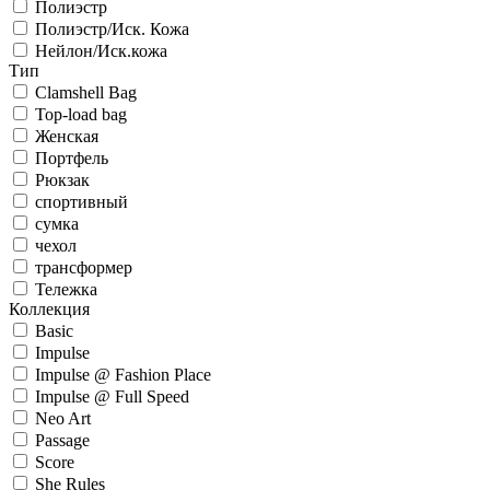
Полиэстр
Полиэстр/Иск. Кожа
Нейлон/Иск.кожа
Тип
Clamshell Bag
Top-load bag
Женская
Портфель
Рюкзак
спортивный
сумка
чехол
трансформер
Тележка
Коллекция
Basic
Impulse
Impulse @ Fashion Place
Impulse @ Full Speed
Neo Art
Passage
Score
She Rules