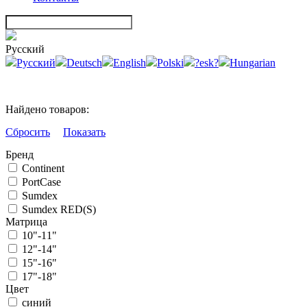
Русский
Русский
Deutsch
English
Polski
?esk?
Hungarian
Найдено товаров:
Сбросить
Показать
Бренд
Continent
PortCase
Sumdex
Sumdex RED(S)
Матрица
10"-11"
12"-14"
15"-16"
17"-18"
Цвет
синий