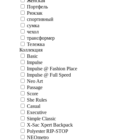
Женская
Портфель
Рюкзак
спортивный
сумка
чехол
трансформер
Тележка
Коллекция
Basic
Impulse
Impulse @ Fashion Place
Impulse @ Full Speed
Neo Art
Passage
Score
She Rules
Casual
Executive
Simple Classic
X-Sac Xpert Backpack
Polyester RIP-STOP
NEOmetro