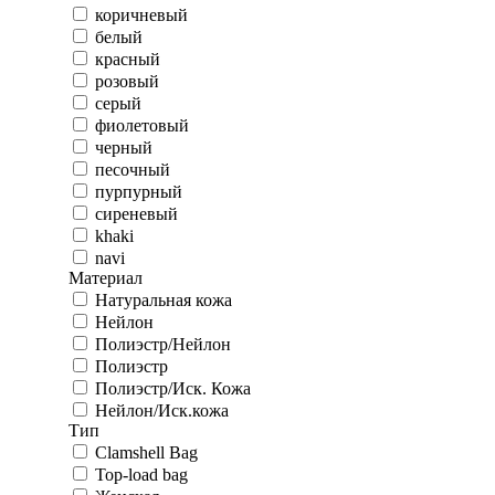
коричневый
белый
красный
розовый
серый
фиолетовый
черный
песочный
пурпурный
сиреневый
khaki
navi
Материал
Натуральная кожа
Нейлон
Полиэстр/Нейлон
Полиэстр
Полиэстр/Иск. Кожа
Нейлон/Иск.кожа
Тип
Clamshell Bag
Top-load bag