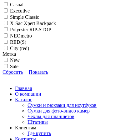
Casual
Executive
Simple Classic
X-Sac Xpert Backpack
Polyester RIP-STOP
NEOmetro
RED(S)
City (red)
Метка
New
Sale
Сбросить
Показать
Главная
О компании
Каталог
Сумки и рюкзаки для ноутбуков
Сумки для фото-видео камер
Чехлы для планшетов
Штативы
Клиентам
Где купить
Контакты