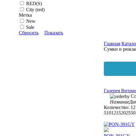
RED(S)
City (red)
Метка
New
Sale
Сбросить
Показать
Главная
Катало
Сумки и рюкза
Галерея
Витри
Со
Название
Да
Количество:
12
5
10
12
15
20
25
50
PON-391GY