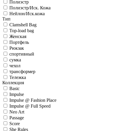
Полиэстр
Полиэстр/Иск. Кожа
Нейлон/Иск.кожа
Тип
Clamshell Bag
Top-load bag
Женская
Портфель
Рюкзак
спортивный
сумка
чехол
трансформер
Тележка
Коллекция
Basic
Impulse
Impulse @ Fashion Place
Impulse @ Full Speed
Neo Art
Passage
Score
She Rules