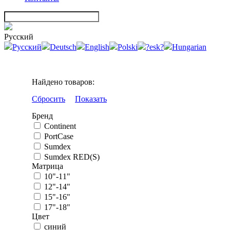
Русский
Русский
Deutsch
English
Polski
?esk?
Hungarian
Найдено товаров:
Сбросить
Показать
Бренд
Continent
PortCase
Sumdex
Sumdex RED(S)
Матрица
10"-11"
12"-14"
15"-16"
17"-18"
Цвет
синий