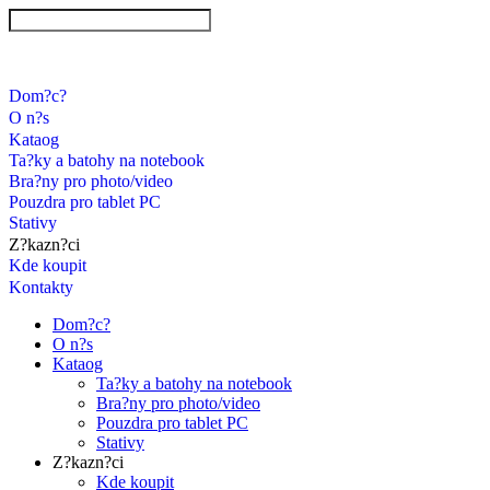
Dom?c?
O n?s
Kataog
Ta?ky a batohy na notebook
Bra?ny pro photo/video
Pouzdra pro tablet PC
Stativy
Z?kazn?ci
Kde koupit
Kontakty
Dom?c?
O n?s
Kataog
Ta?ky a batohy na notebook
Bra?ny pro photo/video
Pouzdra pro tablet PC
Stativy
Z?kazn?ci
Kde koupit