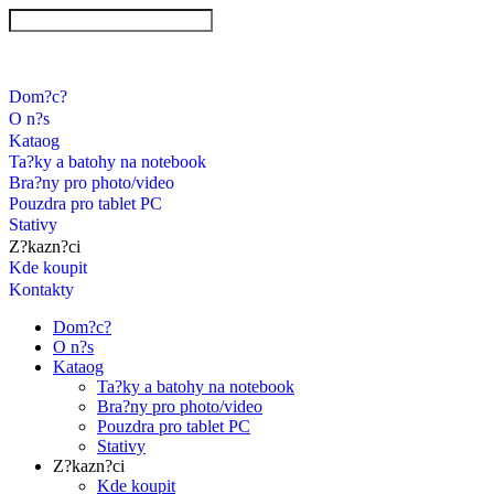
Dom?c?
O n?s
Kataog
Ta?ky a batohy na notebook
Bra?ny pro photo/video
Pouzdra pro tablet PC
Stativy
Z?kazn?ci
Kde koupit
Kontakty
Dom?c?
O n?s
Kataog
Ta?ky a batohy na notebook
Bra?ny pro photo/video
Pouzdra pro tablet PC
Stativy
Z?kazn?ci
Kde koupit