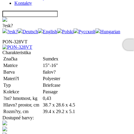
Kontakty
?esk?
?esk?
Deutsch
English
Polski
Русский
Hungarian
PON-328VT
Charakteristika
Značka
Sumdex
Matrice
15"-16"
Barva
fialov?
Materi?l
Polyester
Typ
Briefcase
Kolekce
Passage
?ist? hmotnost, kg
0,43
Hlavn? prostor, cm
38.7 x 28.6 x 4.5
Rozm?ry, cm
39.4 x 29.2 x 5.1
Dostupné barvy: