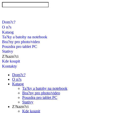
Dom?c?
O n?s
Kataog
Ta?ky a batohy na notebook
Bra?ny pro photo/video
Pouzdra pro tablet PC
Stativy
Z?kazn?ci
Kde koupit
Kontakty
Dom?c?
O n?s
Kataog
Ta?ky a batohy na notebook
Bra?ny pro photo/video
Pouzdra pro tablet PC
Stativy
Z?kazn?ci
Kde koupit