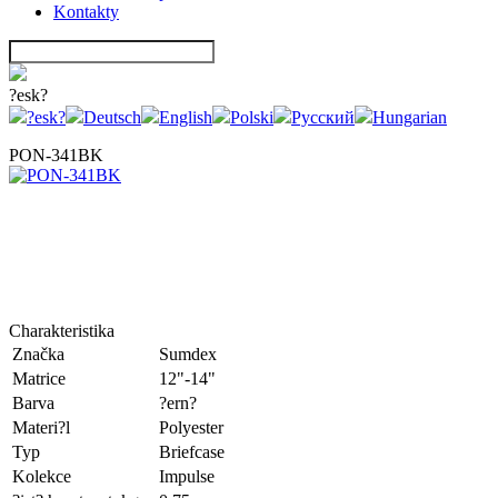
Kontakty
?esk?
?esk?
Deutsch
English
Polski
Русский
Hungarian
PON-341BK
Charakteristika
Značka
Sumdex
Matrice
12"-14"
Barva
?ern?
Materi?l
Polyester
Typ
Briefcase
Kolekce
Impulse