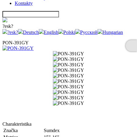
Kontakty
?esk?
?esk?
Deutsch
English
Polski
Русский
Hungarian
PON-391GY
Charakteristika
Značka
Sumdex