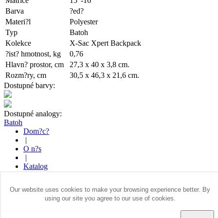
Matrice
15"-16"
Barva
?ed?
Materi?l
Polyester
Typ
Batoh
Kolekce
X-Sac Xpert Backpack
?ist? hmotnost, kg
0,76
Hlavn? prostor, cm
27,3 x 40 x 3,8 cm.
Rozm?ry, cm
30,5 x 46,3 x 21,6 cm.
Dostupné barvy:
Dostupné analogy:
Batoh
Dom?c?
|
O n?s
|
Katalog
|
Kde koupit
Our website uses cookies to make your browsing experience better. By
|
using our site you agree to our use of cookies.
Kontakty
ACCEPT
© 2014 Všechny práva vyhrazena. Sumdex Europe GmbH