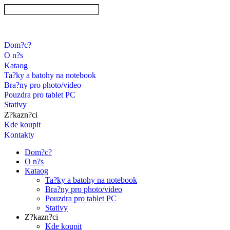
Dom?c?
O n?s
Kataog
Ta?ky a batohy na notebook
Bra?ny pro photo/video
Pouzdra pro tablet PC
Stativy
Z?kazn?ci
Kde koupit
Kontakty
Dom?c?
O n?s
Kataog
Ta?ky a batohy na notebook
Bra?ny pro photo/video
Pouzdra pro tablet PC
Stativy
Z?kazn?ci
Kde koupit