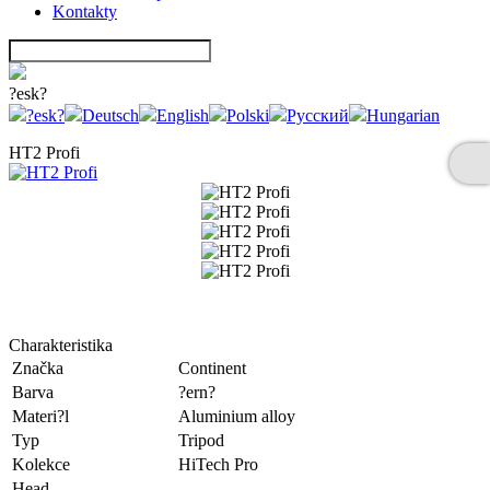
Kontakty
?esk?
?esk?
Deutsch
English
Polski
Русский
Hungarian
HT2 Profi
Charakteristika
Značka
Continent
Barva
?ern?
Materi?l
Aluminium alloy
Typ
Tripod
Kolekce
HiTech Pro
Head