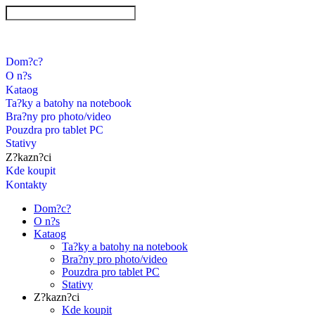
Dom?c?
O n?s
Kataog
Ta?ky a batohy na notebook
Bra?ny pro photo/video
Pouzdra pro tablet PC
Stativy
Z?kazn?ci
Kde koupit
Kontakty
Dom?c?
O n?s
Kataog
Ta?ky a batohy na notebook
Bra?ny pro photo/video
Pouzdra pro tablet PC
Stativy
Z?kazn?ci
Kde koupit