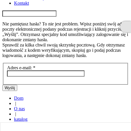
Kontakt
Nie pamiętasz hasła? To nie jest problem. Wpisz poniżej swój adres
poczty elektronicznej podany podczas rejestracji i kliknij przycisk
„Wyślij”. Otrzymasz specjalny kod umożliwiający zalogowanie się i
dokonanie zmiany hasła.
Sprawdź za kilka chwil swoją skrzynkę pocztową. Gdy otrzymasz
wiadomość z kodem weryfikującym, skopiuj go i podaj podczas
logowania, a następnie dokonaj zmiany hasła.
Adres e-mail:
*
Wyślij
Dom
|
O nas
|
katalog
|
Gdzie kupi?