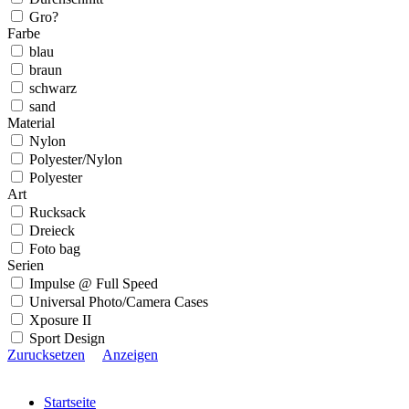
Gro?
Farbe
blau
braun
schwarz
sand
Material
Nylon
Polyester/Nylon
Polyester
Art
Rucksack
Dreieck
Foto bag
Serien
Impulse @ Full Speed
Universal Photo/Camera Cases
Xposure II
Sport Design
Zurucksetzen
Anzeigen
Startseite