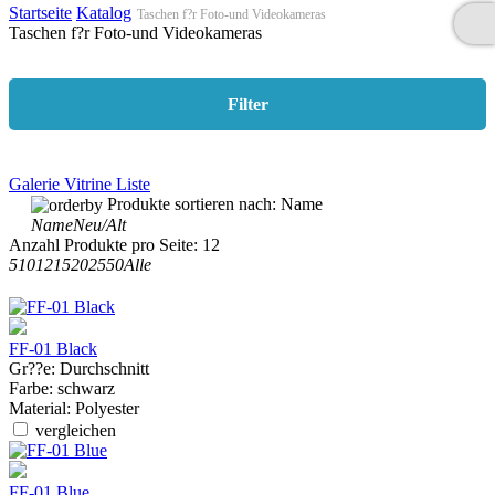
Startseite
Katalog
Taschen f?r Foto-und Videokameras
Taschen f?r Foto-und Videokameras
Filter
Galerie
Vitrine
Liste
Produkte sortieren nach:
Name
Name
Neu/Alt
Anzahl Produkte pro Seite:
12
5
10
12
15
20
25
50
Alle
FF-01 Black
Gr??e:
Durchschnitt
Farbe:
schwarz
Material:
Polyester
vergleichen
FF-01 Blue