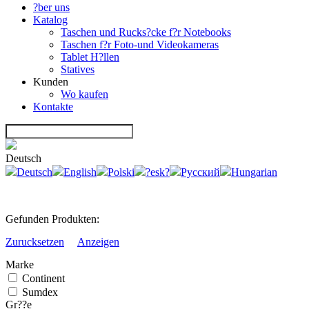
?ber uns
Katalog
Taschen und Rucks?cke f?r Notebooks
Taschen f?r Foto-und Videokameras
Tablet H?llen
Statives
Kunden
Wo kaufen
Kontakte
Deutsch
Deutsch
English
Polski
?esk?
Русский
Hungarian
Gefunden Produkten:
Zurucksetzen
Anzeigen
Marke
Continent
Sumdex
Gr??e