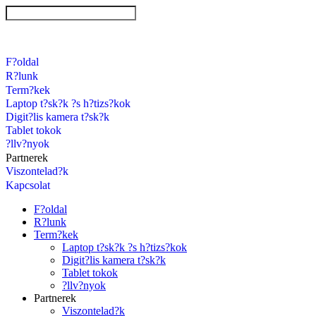
F?oldal
R?lunk
Term?kek
Laptop t?sk?k ?s h?tizs?kok
Digit?lis kamera t?sk?k
Tablet tokok
?llv?nyok
Partnerek
Viszontelad?k
Kapcsolat
F?oldal
R?lunk
Term?kek
Laptop t?sk?k ?s h?tizs?kok
Digit?lis kamera t?sk?k
Tablet tokok
?llv?nyok
Partnerek
Viszontelad?k