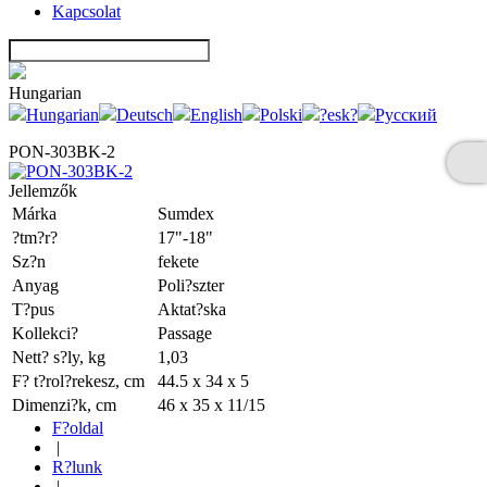
Kapcsolat
Hungarian
Hungarian
Deutsch
English
Polski
?esk?
Русский
PON-303BK-2
Jellemzők
Márka
Sumdex
?tm?r?
17"-18"
Sz?n
fekete
Anyag
Poli?szter
T?pus
Aktat?ska
Kollekci?
Passage
Nett? s?ly, kg
1,03
F? t?rol?rekesz, cm
44.5 x 34 x 5
Dimenzi?k, cm
46 x 35 x 11/15
F?oldal
|
R?lunk
|