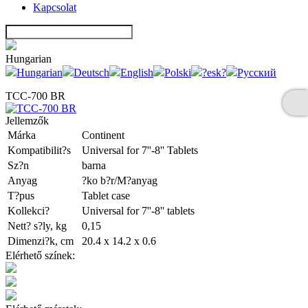
Kapcsolat
Hungarian
Hungarian
Deutsch
English
Polski
?esk?
Русский
TCC-700 BR
Jellemzők
Márka
Continent
Kompatibilit?s
Universal for 7''-8'' Tablets
Sz?n
barna
Anyag
?ko b?r/M?anyag
T?pus
Tablet case
Kollekci?
Universal for 7''-8'' tablets
Nett? s?ly, kg
0,15
Dimenzi?k, cm
20.4 x 14.2 x 0.6
Elérhető színek: