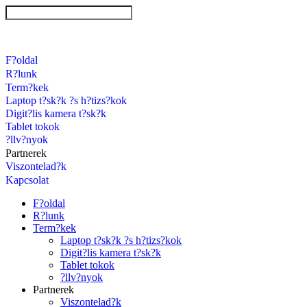
F?oldal
R?lunk
Term?kek
Laptop t?sk?k ?s h?tizs?kok
Digit?lis kamera t?sk?k
Tablet tokok
?llv?nyok
Partnerek
Viszontelad?k
Kapcsolat
F?oldal
R?lunk
Term?kek
Laptop t?sk?k ?s h?tizs?kok
Digit?lis kamera t?sk?k
Tablet tokok
?llv?nyok
Partnerek
Viszontelad?k