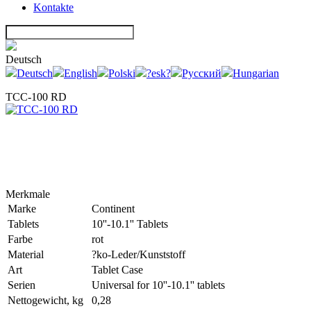
Kontakte
Deutsch
Deutsch
English
Polski
?esk?
Русский
Hungarian
TCC-100 RD
Merkmale
Marke
Continent
Tablets
10''-10.1'' Tablets
Farbe
rot
Material
?ko-Leder/Kunststoff
Art
Tablet Case
Serien
Universal for 10''-10.1'' tablets
Nettogewicht, kg
0,28