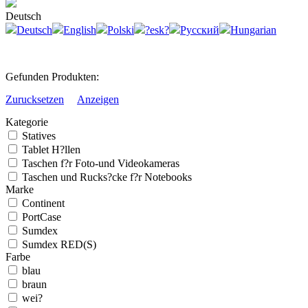
Deutsch
Deutsch
English
Polski
?esk?
Русский
Hungarian
Gefunden Produkten:
Zurucksetzen
Anzeigen
Kategorie
Statives
Tablet H?llen
Taschen f?r Foto-und Videokameras
Taschen und Rucks?cke f?r Notebooks
Marke
Continent
PortCase
Sumdex
Sumdex RED(S)
Farbe
blau
braun
wei?