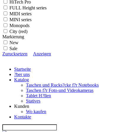
HiTech Pro
FULL Height series
MIDI series
MINI series
Monopods
City (red)
Markierung
New
Sale
Zurucksetzen
Anzeigen
Startseite
?ber uns
Katalog
Taschen und Rucks?cke f?r Notebooks
Taschen f?r Foto-und Videokameras
Tablet H?llen
Statives
Kunden
Wo kaufen
Kontakte