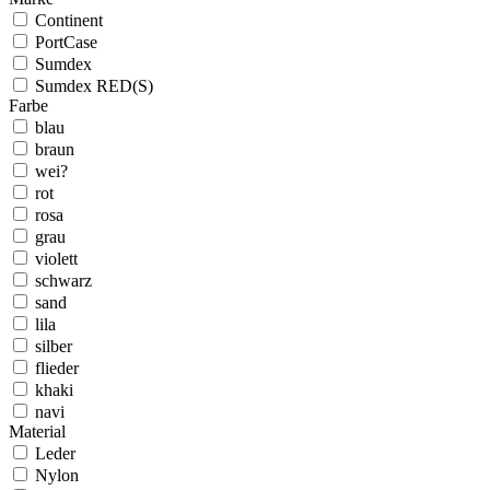
Continent
PortCase
Sumdex
Sumdex RED(S)
Farbe
blau
braun
wei?
rot
rosa
grau
violett
schwarz
sand
lila
silber
flieder
khaki
navi
Material
Leder
Nylon