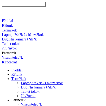
F?oldal
R?lunk
Term?kek
Laptop t?sk?k ?s h?tizs?kok
Digit?lis kamera t?sk?k
Tablet tokok
?llv?nyok
Partnerek
Viszontelad?k
Kapcsolat
F?oldal
R?lunk
Term?kek
Laptop t?sk?k ?s h?tizs?kok
Digit?lis kamera t?sk?k
Tablet tokok
?llv?nyok
Partnerek
Viszontelad?k