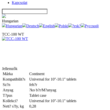
Kapcsolat
Hungarian
Hungarian
Deutsch
English
Polski
?esk?
Русский
TCC-100 WT
Jellemzők
Márka
Continent
Kompatibilit?s
Universal for 10''-10.1'' tablets
Sz?n
feh?r
Anyag
?ko b?r/M?anyag
T?pus
Tablet case
Kollekci?
Universal for 10''-10.1'' tablets
Nett? s?ly, kg
0,28