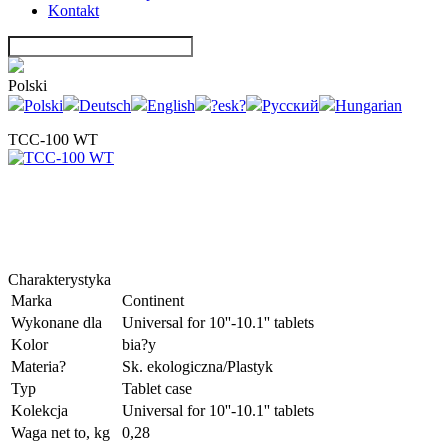
Kontakt
Polski
Polski
Deutsch
English
?esk?
Русский
Hungarian
TCC-100 WT
Charakterystyka
Marka
Continent
Wykonane dla
Universal for 10''-10.1'' tablets
Kolor
bia?y
Materia?
Sk. ekologiczna/Plastyk
Typ
Tablet case
Kolekcja
Universal for 10''-10.1'' tablets
Waga net to, kg
0,28