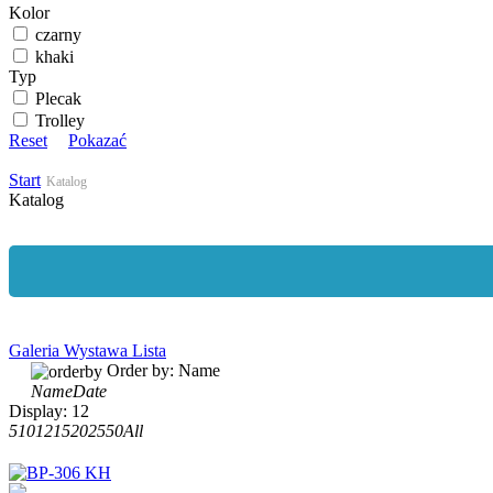
Kolor
czarny
khaki
Typ
Plecak
Trolley
Reset
Pokazać
Start
Katalog
Katalog
Galeria
Wystawa
Lista
Order by:
Name
Name
Date
Display:
12
5
10
12
15
20
25
50
All