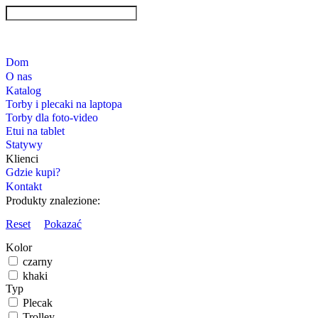
Dom
O nas
Katalog
Torby i plecaki na laptopa
Torby dla foto-video
Etui na tablet
Statywy
Klienci
Gdzie kupi?
Kontakt
Produkty znalezione:
Reset
Pokazać
Kolor
czarny
khaki
Typ
Plecak
Trolley