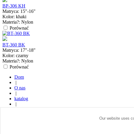
BP-306 KH
Matryca:
15"-16"
Kolor:
khaki
Materia?:
Nylon
Porównać
BT-360 BK
Matryca:
17"-18"
Kolor:
czarny
Materia?:
Nylon
Porównać
Dom
|
O nas
|
katalog
|
Gdzie kupi?
|
Our website uses co
Kontakt
© 2014 Všechny práva vyhrazena. Sumdex Europe GmbH