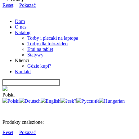
Reset
Pokazać
Dom
O nas
Katalog
Torby i plecaki na laptopa
Torby dla foto-video
Etui na tablet
Statywy
Klienci
Gdzie kupi?
Kontakt
Polski
Polski
Deutsch
English
?esk?
Русский
Hungarian
Produkty znalezione:
Reset
Pokazać