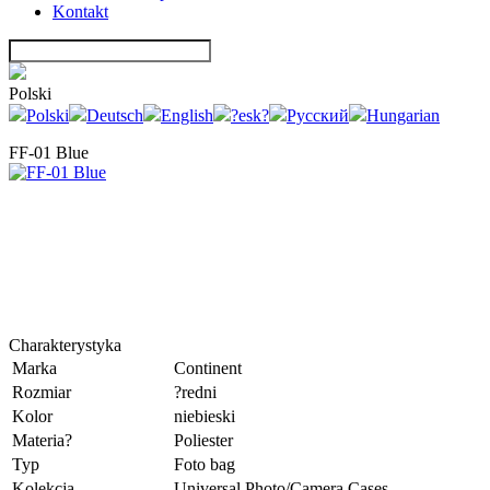
Kontakt
Polski
Polski
Deutsch
English
?esk?
Русский
Hungarian
FF-01 Blue
Charakterystyka
Marka
Continent
Rozmiar
?redni
Kolor
niebieski
Materia?
Poliester
Typ
Foto bag
Kolekcja
Universal Photo/Camera Cases