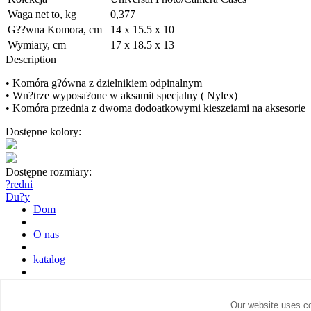
Waga net to, kg
0,377
G??wna Komora, cm
14 x 15.5 x 10
Wymiary, cm
17 x 18.5 x 13
Description
• Komóra g?ówna z dzielnikiem odpinalnym
• Wn?trze wyposa?one w aksamit specjalny ( Nylex)
• Komóra przednia z dwoma dodoatkowymi kieszeiami na aksesorie
Dostępne kolory:
Dostępne rozmiary:
?redni
Du?y
Dom
|
O nas
|
katalog
|
Gdzie kupi?
|
Our website uses co
Kontakt