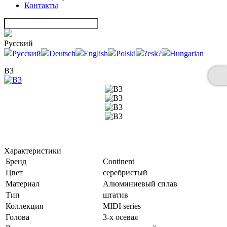
Контакты
Русский
Русский
Deutsch
English
Polski
?esk?
Hungarian
B3
Характеристики
Бренд
Continent
Цвет
серебристый
Материал
Алюминиевый сплав
Тип
штатив
Коллекция
MIDI series
Голова
3-х осевая