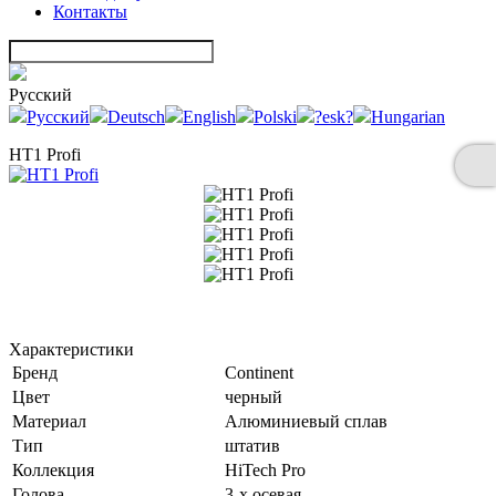
Контакты
Русский
Русский
Deutsch
English
Polski
?esk?
Hungarian
HT1 Profi
Характеристики
Бренд
Continent
Цвет
черный
Материал
Алюминиевый сплав
Тип
штатив
Коллекция
HiTech Pro
Голова
3-х осевая