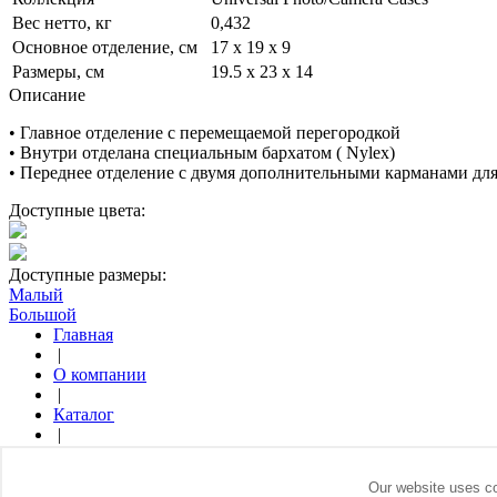
Вес нетто, кг
0,432
Основное отделение, см
17 x 19 x 9
Размеры, см
19.5 x 23 x 14
Описание
• Главное отделение с перемещаемой перегородкой
• Внутри отделана специальным бархатом ( Nylex)
• Переднее отделение с двумя дополнительными карманами для
Доступные цвета:
Доступные размеры:
Малый
Большой
Главная
|
О компании
|
Каталог
|
Где купить
|
Our website uses co
Контакты