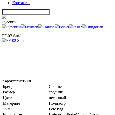
Контакты
Русский
Русский
Deutsch
English
Polski
?esk?
Hungarian
FF-02 Sand
Характеристики
Бренд
Continent
Размер
средний
Цвет
песочный
Материал
Полиэстр
Тип
Foto bag
Коллекция
Universal Photo/Camera Cases