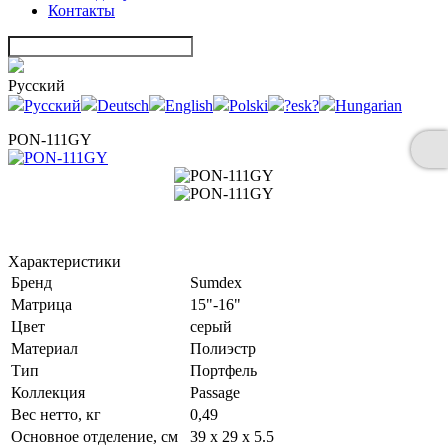
Контакты
Русский
Русский
Deutsch
English
Polski
?esk?
Hungarian
PON-111GY
Характеристики
Бренд
Sumdex
Матрица
15"-16"
Цвет
серый
Материал
Полиэстр
Тип
Портфель
Коллекция
Passage
Вес нетто, кг
0,49
Основное отделение, см
39 x 29 x 5.5