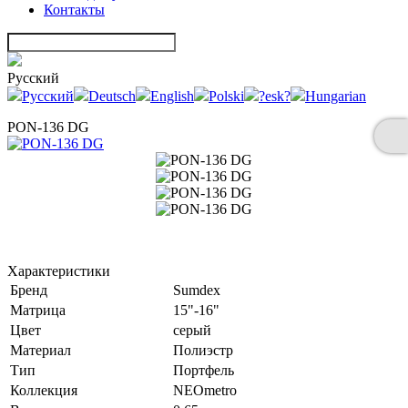
Контакты
Русский
Русский
Deutsch
English
Polski
?esk?
Hungarian
PON-136 DG
Характеристики
Бренд
Sumdex
Матрица
15"-16"
Цвет
серый
Материал
Полиэстр
Тип
Портфель
Коллекция
NEOmetro