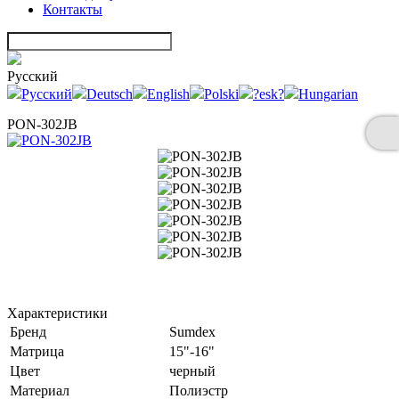
Контакты
Русский
Русский
Deutsch
English
Polski
?esk?
Hungarian
PON-302JB
Характеристики
Бренд
Sumdex
Матрица
15"-16"
Цвет
черный
Материал
Полиэстр