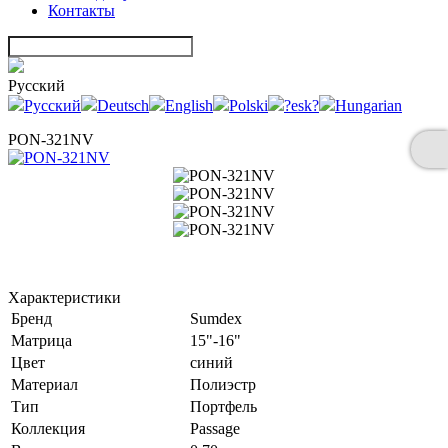
Контакты
Русский
Русский
Deutsch
English
Polski
?esk?
Hungarian
PON-321NV
Характеристики
Бренд
Sumdex
Матрица
15"-16"
Цвет
синий
Материал
Полиэстр
Тип
Портфель
Коллекция
Passage