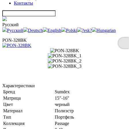
Контакты
Русский
Русский
Deutsch
English
Polski
?esk?
Hungarian
PON-328BK
Характеристики
Бренд
Sumdex
Матрица
15"-16"
Цвет
черный
Материал
Полиэстр
Тип
Портфель
Коллекция
Passage