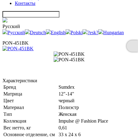
Контакты
Русский
Русский
Deutsch
English
Polski
?esk?
Hungarian
PON-451BK
Характеристики
Бренд
Sumdex
Матрица
12"-14"
Цвет
черный
Материал
Полиэстр
Тип
Женская
Коллекция
Impulse @ Fashion Place
Вес нетто, кг
0,61
Основное отделение, см
33 x 24 x 6