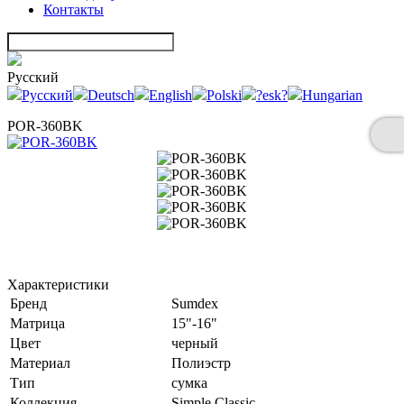
Контакты
Русский
Русский
Deutsch
English
Polski
?esk?
Hungarian
POR-360BK
Характеристики
Бренд
Sumdex
Матрица
15"-16"
Цвет
черный
Материал
Полиэстр
Тип
сумка
Коллекция
Simple Classic