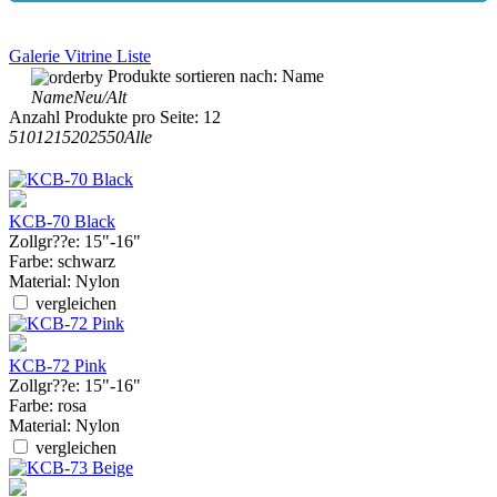
Galerie
Vitrine
Liste
Produkte sortieren nach:
Name
Name
Neu/Alt
Anzahl Produkte pro Seite:
12
5
10
12
15
20
25
50
Alle
KCB-70 Black
Zollgr??e:
15"-16"
Farbe:
schwarz
Material:
Nylon
vergleichen
KCB-72 Pink
Zollgr??e:
15"-16"
Farbe:
rosa
Material:
Nylon
vergleichen