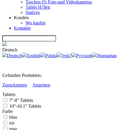
Taschen f?r Foto-und Videokameras
Tablet H?llen
Statives
Kunden
Wo kaufen
Kontakte
Deutsch
Deutsch
English
Polski
?esk?
Русский
Hungarian
Gefunden Produkten:
Zurucksetzen
Anzeigen
Tablets
7''-8'' Tablets
10''-10.1'' Tablets
Farbe
blau
rot
rosa