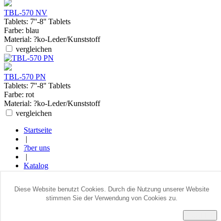
TBL-570 NV
Tablets:
7''-8'' Tablets
Farbe:
blau
Material:
?ko-Leder/Kunststoff
vergleichen
TBL-570 PN
Tablets:
7''-8'' Tablets
Farbe:
rot
Material:
?ko-Leder/Kunststoff
vergleichen
Startseite
|
?ber uns
|
Katalog
|
Wo kaufen
Diese Website benutzt Cookies. Durch die Nutzung unserer Website
|
stimmen Sie der Verwendung von Cookies zu.
Kontakte
ACCEPT
© 2014 Alle Rechte vorbehalten. Sumdex Europe GmbH