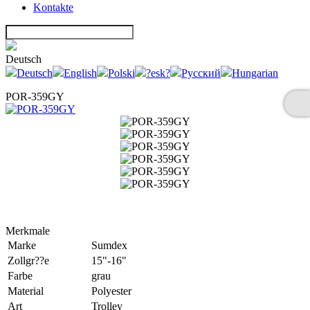
Kontakte
Deutsch
Deutsch
English
Polski
?esk?
Русский
Hungarian
POR-359GY
Merkmale
Marke
Sumdex
Zollgr??e
15"-16"
Farbe
grau
Material
Polyester
Art
Trolley