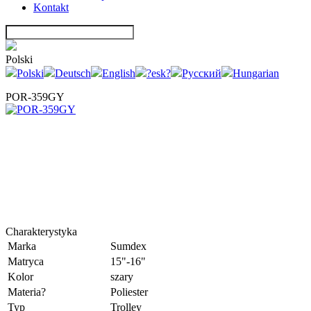
Kontakt
Polski
Polski
Deutsch
English
?esk?
Русский
Hungarian
POR-359GY
Charakterystyka
Marka
Sumdex
Matryca
15"-16"
Kolor
szary
Materia?
Poliester
Typ
Trolley