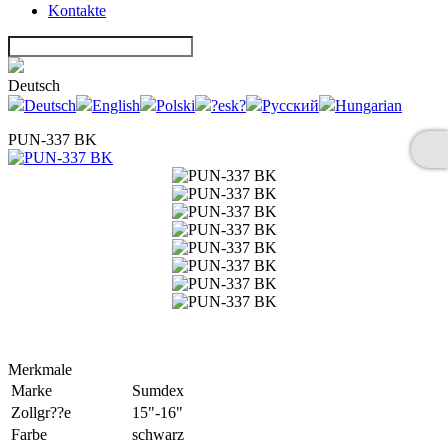
Kontakte
Deutsch
Deutsch
English
Polski
?esk?
Русский
Hungarian
PUN-337 BK
Merkmale
Marke
Sumdex
Zollgr??e
15"-16"
Farbe
schwarz