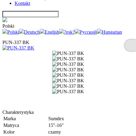
Kontakt
Polski
Polski
Deutsch
English
?esk?
Русский
Hungarian
PUN-337 BK
Charakterystyka
Marka
Sumdex
Matryca
15"-16"
Kolor
czarny