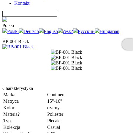
Kontakt
Polski
Polski
Deutsch
English
?esk?
Русский
Hungarian
BP-001 Black
Charakterystyka
Marka
Continent
Matryca
15"-16"
Kolor
czarny
Materia?
Poliester
Typ
Plecak
Kolekcja
Casual