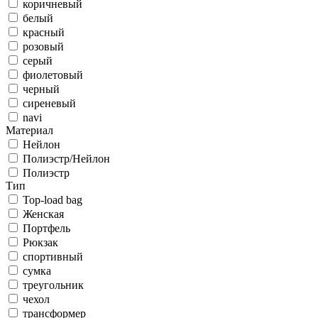
коричневый
белый
красный
розовый
серый
фиолетовый
черный
сиреневый
navi
Материал
Нейлон
Полиэстр/Нейлон
Полиэстр
Тип
Top-load bag
Женская
Портфель
Рюкзак
спортивный
сумка
треугольник
чехол
трансформер