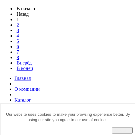
В начало
Назад
1
2
3
4
5
6
7
8
Вперёд
В конец
Главная
|
О компании
|
Каталог
|
Где купить
Our website uses cookies to make your browsing experience better. By
|
using our site you agree to our use of cookies.
Контакты
ACCEPT
© 2014 Все права защищены. Sumdex Europe GmbH