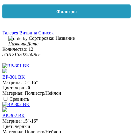
Фильтры
Галерея
Витрина
Список
Сортировка:
Название
Название
Дата
Количество:
12
5
10
12
15
20
25
50
Все
BP-301 BK
Матрица:
15"-16"
Цвет:
черный
Материал:
Полиэстр/Нейлон
Сравнить
BP-302 BK
Матрица:
15"-16"
Цвет:
черный
Материал:
Полиэстр/Нейлон