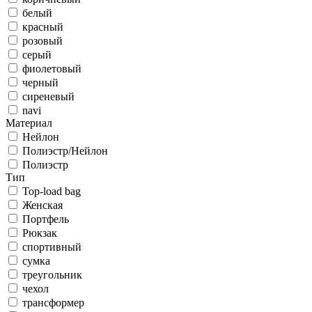
белый
красный
розовый
серый
фиолетовый
черный
сиреневый
navi
Материал
Нейлон
Полиэстр/Нейлон
Полиэстр
Тип
Top-load bag
Женская
Портфель
Рюкзак
спортивный
сумка
треугольник
чехол
трансформер