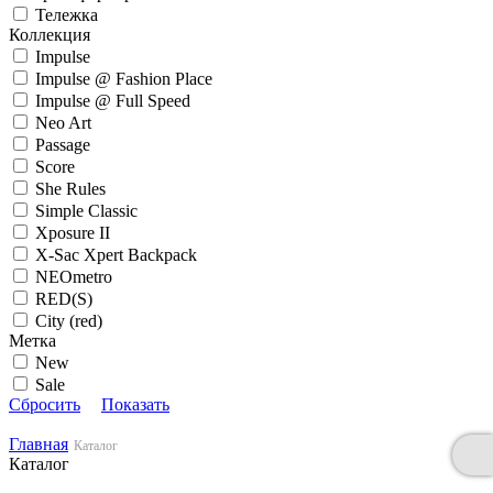
Тележка
Коллекция
Impulse
Impulse @ Fashion Place
Impulse @ Full Speed
Neo Art
Passage
Score
She Rules
Simple Classic
Xposure II
X-Sac Xpert Backpack
NEOmetro
RED(S)
City (red)
Метка
New
Sale
Сбросить
Показать
Главная
Каталог
Каталог