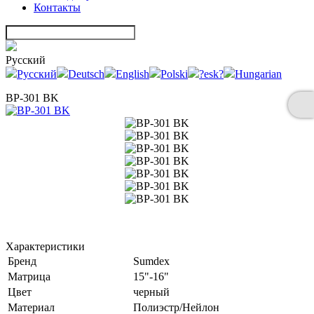
Контакты
Русский
Русский
Deutsch
English
Polski
?esk?
Hungarian
BP-301 BK
Характеристики
Бренд
Sumdex
Матрица
15"-16"
Цвет
черный
Материал
Полиэстр/Нейлон