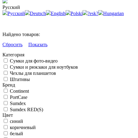
Русский
Русский
Deutsch
English
Polski
?esk?
Hungarian
Найдено товаров:
Сбросить
Показать
Категория
Сумки для фото-видео
Сумки и рюкзаки для ноутбуков
Чехлы для планшетов
Штативы
Бренд
Continent
PortCase
Sumdex
Sumdex RED(S)
Цвет
синий
коричневый
белый