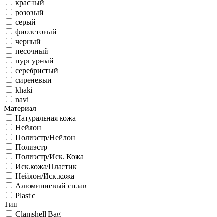
красный
розовый
серый
фиолетовый
черный
песочный
пурпурный
серебристый
сиреневый
khaki
navi
Материал
Натуральная кожа
Нейлон
Полиэстр/Нейлон
Полиэстр
Полиэстр/Иск. Кожа
Иск.кожа/Пластик
Нейлон/Иск.кожа
Алюминиевый сплав
Plastic
Тип
Clamshell Bag