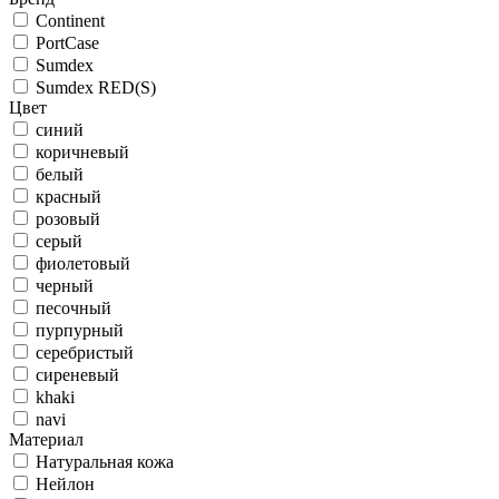
Continent
PortCase
Sumdex
Sumdex RED(S)
Цвет
синий
коричневый
белый
красный
розовый
серый
фиолетовый
черный
песочный
пурпурный
серебристый
сиреневый
khaki
navi
Материал
Натуральная кожа
Нейлон