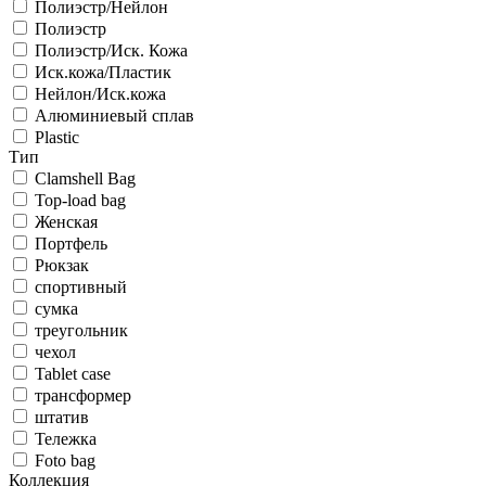
Полиэстр/Нейлон
Полиэстр
Полиэстр/Иск. Кожа
Иск.кожа/Пластик
Нейлон/Иск.кожа
Алюминиевый сплав
Plastic
Тип
Clamshell Bag
Top-load bag
Женская
Портфель
Рюкзак
спортивный
сумка
треугольник
чехол
Tablet case
трансформер
штатив
Тележка
Foto bag
Коллекция